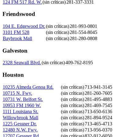
124 FM 517 Rd. W.
(sin críticas)
281-337-3331
Friendswood
104 E. Edgewood Dr.
(sin críticas)
281-993-0801
3101 FM 528
(sin críticas)
281-554-8045
Baybrook Mall
(sin críticas)
281-280-0808
Galveston
2328 Seawall Blvd.
(sin críticas)
409-762-8195
Houston
10235 Almeda Genoa Rd.
(sin críticas)
713-941-3145
10715 N. Fwy.
(sin críticas)
281-260-7605
10731 W. Belfort St.
(sin críticas)
281-495-4883
10953 FM 1960 W.
(sin críticas)
281-469-7545
1111 Louisiana St.
(sin críticas)
713-650-6136
Willowbrook Mall
(sin críticas)
281-894-9524
1225 Gessner Dr.
(sin críticas)
713-465-4713
12480 N.W. Fwy.
(sin críticas)
713-956-0370
12707 Gessner Rd.
(sin críticas)
832-912-6050