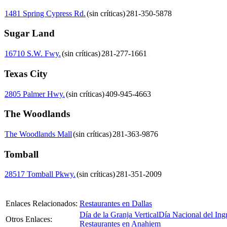
1481 Spring Cypress Rd.
(sin críticas)
281-350-5878
Sugar Land
16710 S.W. Fwy.
(sin críticas)
281-277-1661
Texas City
2805 Palmer Hwy.
(sin críticas)
409-945-4663
The Woodlands
The Woodlands Mall
(sin críticas)
281-363-9876
Tomball
28517 Tomball Pkwy.
(sin críticas)
281-351-2009
Enlaces Relacionados:
Restaurantes en Dallas
Día de la Granja Vertical
Día Nacional del Ing
Otros Enlaces:
Restaurantes en Anahiem