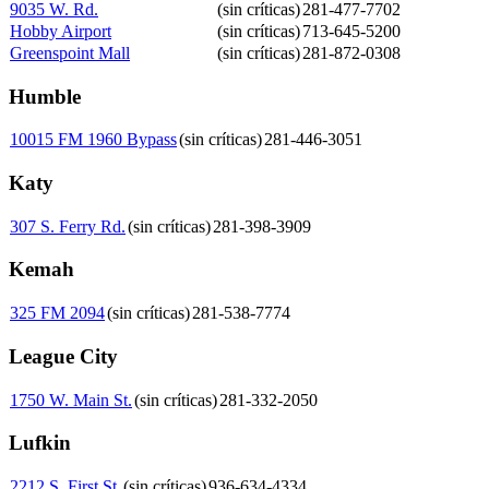
9035 W. Rd.
(sin críticas)
281-477-7702
Hobby Airport
(sin críticas)
713-645-5200
Greenspoint Mall
(sin críticas)
281-872-0308
Humble
10015 FM 1960 Bypass
(sin críticas)
281-446-3051
Katy
307 S. Ferry Rd.
(sin críticas)
281-398-3909
Kemah
325 FM 2094
(sin críticas)
281-538-7774
League City
1750 W. Main St.
(sin críticas)
281-332-2050
Lufkin
2212 S. First St.
(sin críticas)
936-634-4334