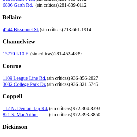
6806 Garth Rd.
(sin críticas)
281-839-0112
Bellaire
4544 Bissonnet St.
(sin críticas)
713-661-1914
Channelview
15770 I-10 E.
(sin críticas)
281-452-4839
Conroe
1109 League Line Rd.
(sin críticas)
936-856-2827
3032 College Park Dr.
(sin críticas)
936-321-5745
Coppell
112 N. Denton Tap Rd.
(sin críticas)
972-304-8393
821 S. MacArthur
(sin críticas)
972-393-3850
Dickinson