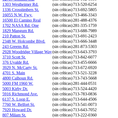
1303 Westheimer Rd.
(sin críticas)
713-520-6254
1336 Crosstimbers St.
(sin críticas)
713-692-5805
16055 N.W. Fwy.
(sin críticas)
713-466-3343
16500 El Camino Real
(sin críticas)
281-488-4376
1702 NASA Rd. One
(sin críticas)
281-335-1759
1829 Mangum Rd.
(sin críticas)
713-688-7989
210 Patton St.
(sin críticas)
713-691-2423
2348 W. Holcombe Blvd.
(sin críticas)
713-666-3448
243 Greens Rd.
(sin críticas)
281-873-5303
2928 Woodridge Village Way
(sin críticas)
713-643-3793
3710 Scott St.
(sin críticas)
713-842-6077
376 Uvalde Rd.
(sin críticas)
713-455-6666
3929 N. McCarty St.
(sin críticas)
713-672-6920
4701 S. Main
(sin críticas)
713-521-3228
4800 Calhoun Rd.
(sin críticas)
713-743-5668
5000 FM 1960 W.
(sin críticas)
281-444-0531
5003 Kirby Dr.
(sin críticas)
713-524-4420
5916 Richmond Ave.
(sin críticas)
713-783-0836
6137 S. Loop E.
(sin críticas)
713-644-4506
7760 W. Belfort St.
(sin críticas)
713-541-0073
7920 Howard Dr.
(sin críticas)
713-643-7052
807 Milam St.
(sin críticas)
713-222-0360