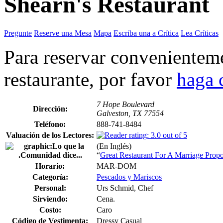
Shearn's Restaurant
Pregunte
Reserve una Mesa
Mapa
Escriba una a Crítica
Lea Críticas
Para reservar convenienteme
restaurante, por favor
haga 
7 Hope Boulevard
Dirección:
Galveston, TX 77554
Teléfono:
888-741-8484
Valuación de los Lectores:
(En Inglés)
“
Great Restaurant For A Marriage Propo
Horario:
MAR-DOM
Categoría:
Pescados y Mariscos
Personal:
Urs Schmid, Chef
Sirviendo:
Cena.
Costo:
Caro
Código de Vestimenta:
Dressy Casual