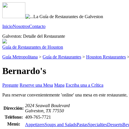
Inicio
Nosotros
Contacto
Galveston: Detalle del Restaurante
Guía de Restaurantes de Houston
Guía Metropolitana
>
Guía de Restaurantes
>
Houston Restaurantes
Bernardo's
Pregunte
Reserve una Mesa
Mapa
Escriba una a Crítica
Para reservar convenientemente 'online' una mesa en este restaurante,
2024 Seawall Boulevard
Dirección:
Galveston, TX 77550
Teléfono:
409-765-7721
Menú:
Appetizers
Soups and Salads
Pastas
Specialties
Desserts
Bev