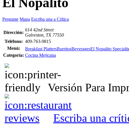
El Nopalito
Pregunte
Mapa
Escriba una a Crítica
614 42nd Street
Dirección:
Galveston, TX 77550
Teléfono:
409-763-9815
Menú:
Breakfast Platters
Burritos
Beverages
El Nopalito Specialti
Categoría:
Cocina Mejicana
Versión Para Impr
Escriba una crít