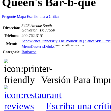
Queen's Bar-b-que
Pregunte
Mapa
Escriba una a Crítica
3428 Avenue South
Dirección:
Galveston, TX 77550
Teléfono:
409-762-3151
Sandwiches
Dinners
By The Pound
BBQ Sauce
Side Orde
Menú:
Source: allmenus.com
Menu
Desserts
Drinks
Categoría:
Barbacoa
Versión Para Impr
Escriba una crít