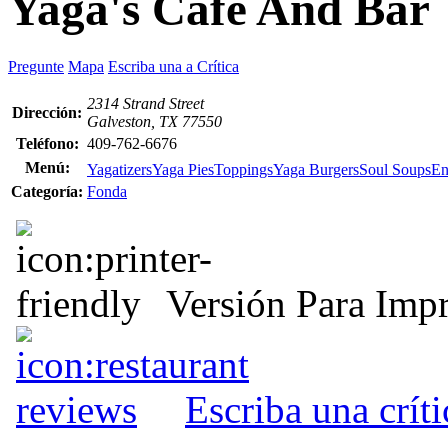
Yaga's Cafe And Bar
Pregunte
Mapa
Escriba una a Crítica
2314 Strand Street
Dirección:
Galveston, TX 77550
Teléfono:
409-762-6676
Menú:
Yagatizers
Yaga Pies
Toppings
Yaga Burgers
Soul Soups
En
Categoría:
Fonda
Versión Para Impr
Escriba una crít