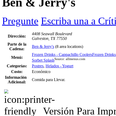
Ben & Jerry's
Pregunte
Escriba una a Crít
4408 Seawall Boulevard
Dirección:
Galveston, TX 77550
Parte de la
Ben & Jerry's
(8 area locations)
Cadena:
Frozen Drinks - Cappachillo Coolers
Frozen Drinks
Menú:
Source: allmenus.com
Sorbet Splash
Categorías:
Postres
,
Helados - Yogurt
Costo:
Económico
Información
Comida para Llevar.
Adicional:
Versión Para Impr