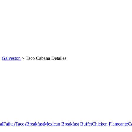
>
Galveston
> Taco Cabana Detalles
al
Fajitas
Tacos
Breakfast
Mexican Breakfast Buffet
Chicken Flameante
C