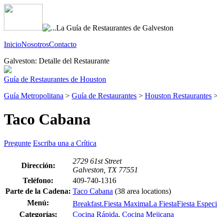
Inicio
Nosotros
Contacto
Galveston: Detalle del Restaurante
Guía de Restaurantes de Houston
Guía Metropolitana
>
Guía de Restaurantes
>
Houston Restaurantes
Taco Cabana
Pregunte
Escriba una a Crítica
2729 61st Street
Dirección:
Galveston, TX 77551
Teléfono:
409-740-1316
Parte de la Cadena:
Taco Cabana
(38 area locations)
Menú:
Breakfast.
Fiesta Maxima
La Fiesta
Fiesta Especi
Categorías:
Cocina Rápida
,
Cocina Mejicana