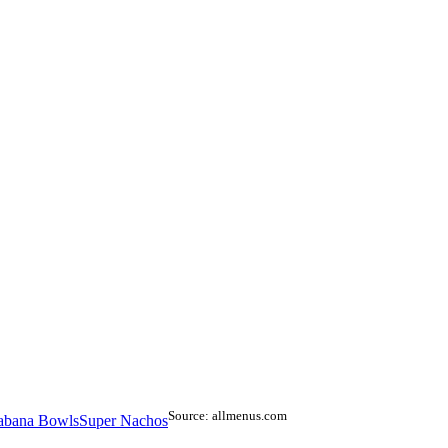
Source: allmenus.com
abana Bowls
Super Nachos