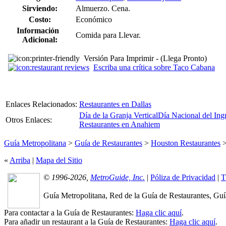
Sirviendo:
Almuerzo. Cena.
Costo:
Económico
Información
Comida para Llevar.
Adicional:
Versión Para Imprimir - (Llega Pronto)
Escriba una crítica sobre Taco Cabana
Enlaces Relacionados:
Restaurantes en Dallas
Día de la Granja Vertical
Día Nacional del Ing
Otros Enlaces:
Restaurantes en Anahiem
Guía Metropolitana
>
Guía de Restaurantes
>
Houston Restaurantes
«
Arriba
|
Mapa del Sitio
© 1996-2026,
MetroGuide, Inc.
|
Póliza de Privacidad
|
T
Guía Metropolitana, Red de la Guía de Restaurantes, Guía
Para contactar a la Guía de Restaurantes:
Haga clic aquí
.
Para añadir un restaurant a la Guía de Restaurantes:
Haga clic aquí
.