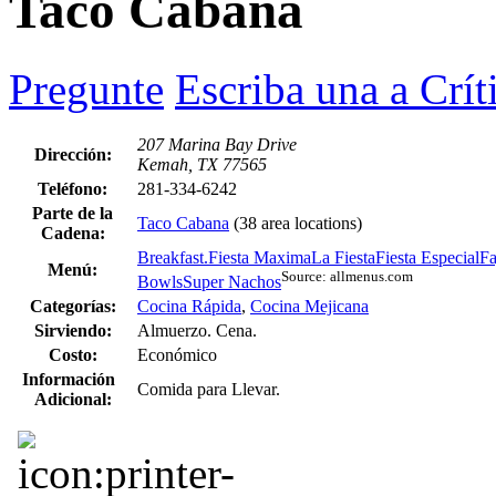
Taco Cabana
Pregunte
Escriba una a Crít
207 Marina Bay Drive
Dirección:
Kemah, TX 77565
Teléfono:
281-334-6242
Parte de la
Taco Cabana
(38 area locations)
Cadena:
Breakfast.
Fiesta Maxima
La Fiesta
Fiesta Especial
Fa
Menú:
Source: allmenus.com
Bowls
Super Nachos
Categorías:
Cocina Rápida
,
Cocina Mejicana
Sirviendo:
Almuerzo. Cena.
Costo:
Económico
Información
Comida para Llevar.
Adicional: