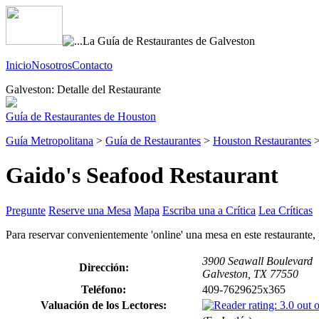
Inicio
Nosotros
Contacto
Galveston: Detalle del Restaurante
Guía de Restaurantes de Houston
Guía Metropolitana
>
Guía de Restaurantes
>
Houston Restaurantes
Gaido's Seafood Restaurant
Pregunte
Reserve una Mesa
Mapa
Escriba una a Crítica
Lea Críticas
Para reservar convenientemente 'online' una mesa en este restaurante,
3900 Seawall Boulevard
Dirección:
Galveston, TX 77550
Teléfono:
409-7629625x365
Valuación de los Lectores: