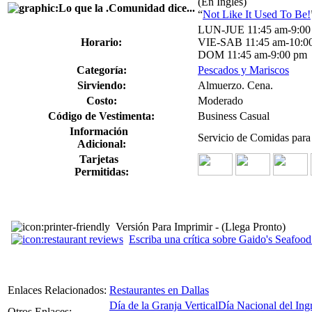
(En Inglés)
“
Not Like It Used To Be!
LUN-JUE 11:45 am-9:00
Horario:
VIE-SAB 11:45 am-10:0
DOM 11:45 am-9:00 pm
Categoría:
Pescados y Mariscos
Sirviendo:
Almuerzo. Cena.
Costo:
Moderado
Código de Vestimenta:
Business Casual
Información
Servicio de Comidas para
Adicional:
Tarjetas
Permitidas:
Versión Para Imprimir - (Llega Pronto)
Escriba una crítica sobre Gaido's Seafood
Enlaces Relacionados:
Restaurantes en Dallas
Día de la Granja Vertical
Día Nacional del Ing
Otros Enlaces: