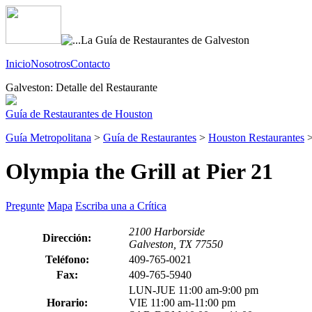
Inicio
Nosotros
Contacto
Galveston: Detalle del Restaurante
Guía de Restaurantes de Houston
Guía Metropolitana
>
Guía de Restaurantes
>
Houston Restaurantes
Olympia the Grill at Pier 21
Pregunte
Mapa
Escriba una a Crítica
2100 Harborside
Dirección:
Galveston, TX 77550
Teléfono:
409-765-0021
Fax:
409-765-5940
LUN-JUE 11:00 am-9:00 pm
Horario:
VIE 11:00 am-11:00 pm