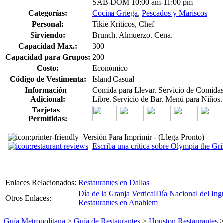
SAB-DOM 10:00 am-11:00 pm
Categorías:
Cocina Griega
,
Pescados y Mariscos
Personal:
Tikie Kriticos, Chef
Sirviendo:
Brunch. Almuerzo. Cena.
Capacidad Max.:
300
Capacidad para Grupos:
200
Costo:
Económico
Código de Vestimenta:
Island Casual
Información
Comida para Llevar. Servicio de Comidas
Adicional:
Libre. Servicio de Bar. Menú para Niños
Tarjetas
Permitidas:
Versión Para Imprimir - (Llega Pronto)
Escriba una crítica sobre Olympia the Gril
Enlaces Relacionados:
Restaurantes en Dallas
Día de la Granja Vertical
Día Nacional del Ing
Otros Enlaces:
Restaurantes en Anahiem
Guía Metropolitana
>
Guía de Restaurantes
>
Houston Restaurantes