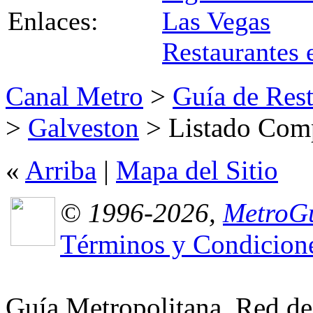
Enlaces:
Las Vegas
Restaurantes
Canal Metro
>
Guía de Rest
>
Galveston
> Listado Comp
«
Arriba
|
Mapa del Sitio
© 1996-2026,
MetroGu
Términos y Condicion
Guía Metropolitana, Red de