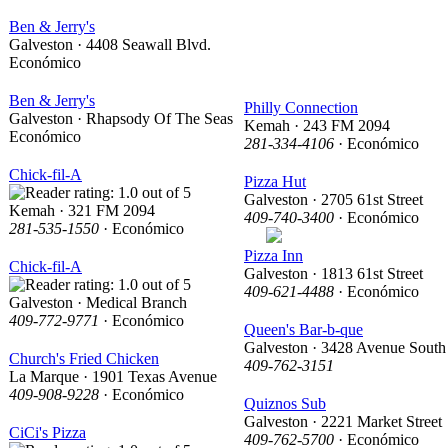
Ben & Jerry's
Galveston · 4408 Seawall Blvd.
Económico
Ben & Jerry's
Philly Connection
Galveston · Rhapsody Of The Seas
Kemah · 243 FM 2094
Económico
281-334-4106
· Económico
Chick-fil-A
Pizza Hut
Galveston · 2705 61st Street
Kemah · 321 FM 2094
409-740-3400
· Económico
281-535-1550
· Económico
Pizza Inn
Chick-fil-A
Galveston · 1813 61st Street
409-621-4488
· Económico
Galveston · Medical Branch
409-772-9771
· Económico
Queen's Bar-b-que
Galveston · 3428 Avenue South
Church's Fried Chicken
409-762-3151
La Marque · 1901 Texas Avenue
409-908-9228
· Económico
Quiznos Sub
Galveston · 2221 Market Street
CiCi's Pizza
409-762-5700
· Económico