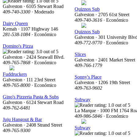
Galveston · 6105 Stewart Road
Quiznos Sub
409-740-3300
· Moderado
Galveston · 2705 61st Street
409-740-3616
· Económico
Dairy Queen
Kemah · 1107 Highway 146
Quiznos Sub
281-538-1084
· Económico
Galveston · 301 University Blvd
409-772-9770
· Económico
Domino's Pizza
Slices
Galveston · 2424 Seawall Blvd.
Galveston · 2401 Market Street
409-765-7868
· Económico
409-766-1779
Fuddruckers
Sonny's Place
Galveston · 111 23rd Street
Galveston · 1206 19th Street
409-765-8000
· Económico
409-763-9602
Gino's Pizzeria Pasta & Subs
Subway
Galveston · 6124 Stewart Road
409-762-6481
La Marque · 1000 FM 1764 Ro
409-986-5846
· Económico
Juju Hangout & Bar
Galveston · 2408 Strand Street
Subway
409-765-9300