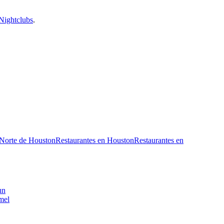
Nightclubs
.
 Norte de Houston
Restaurantes en Houston
Restaurantes en
un
mel