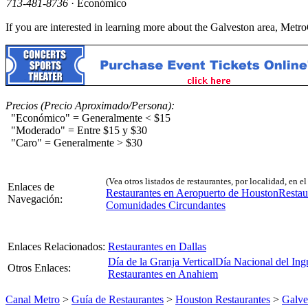
713-481-8736
· Económico
If you are interested in learning more about the Galveston area, Met
Precios (Precio Aproximado/Persona):
"Económico" = Generalmente < $15
"Moderado" = Entre $15 y $30
"Caro" = Generalmente > $30
(Vea otros listados de restaurantes, por localidad, en e
Enlaces de
Restaurantes en Aeropuerto de Houston
Resta
Navegación:
Comunidades Circundantes
Enlaces Relacionados:
Restaurantes en Dallas
Día de la Granja Vertical
Día Nacional del Ing
Otros Enlaces:
Restaurantes en Anahiem
Canal Metro
>
Guía de Restaurantes
>
Houston Restaurantes
>
Galve