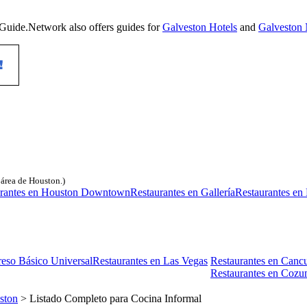
roGuide.Network also offers guides for
Galveston Hotels
and
Galveston 
l área de Houston.)
urantes en Houston Downtown
Restaurantes en Gallería
Restaurantes en
reso Básico Universal
Restaurantes en Las Vegas
Restaurantes en Canc
Restaurantes en Cozu
ston
> Listado Completo para Cocina Informal