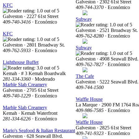
Galveston · 2302 61st Street
KFC
409-744-3370
· Económico
Galveston · 2227 61st Street
Subway
409-740-3416
· Económico
Galveston · 2521 Broadway St.
KFC
409-762-8280
· Económico
Galveston · 2801 Broadway St.
Subway
409-762-5933
· Económico
Galveston · 4908 Seawall Blvd.
Lighthouse Buffet
409-762-7827
· Económico
Kemah · # 3 Kemah Boardwalk
The Cafe
281-334-3360
· Moderado
Galveston · 5222 Seawall Blvd.
Marble Slab Creamery
409-744-1500
Galveston · 2705 61st Street
409-740-1229
· Económico
Waffle House
La Marque · 2900 FM 1764 Ro
Marble Slab Creamery
409-986-7585
· Económico
Kemah · Kemah Waterfront
281-334-6226
· Económico
Waffle House
Galveston · 2825 61st Street
Mario's Seafood & Italian Restaurant
409-741-9323
· Económico
Galveston · 628 Seawall Blvd.