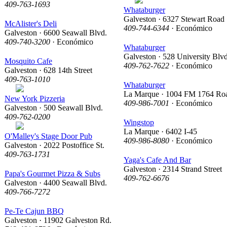
409-763-1693
Whataburger
Galveston · 6327 Stewart Road
McAlister's Deli
409-744-6344
· Económico
Galveston · 6600 Seawall Blvd.
409-740-3200
· Económico
Whataburger
Galveston · 528 University Blvd
Mosquito Cafe
409-762-7622
· Económico
Galveston · 628 14th Street
409-763-1010
Whataburger
La Marque · 1004 FM 1764 Ro
New York Pizzeria
409-986-7001
· Económico
Galveston · 500 Seawall Blvd.
409-762-0200
Wingstop
La Marque · 6402 I-45
O'Malley's Stage Door Pub
409-986-8080
· Económico
Galveston · 2022 Postoffice St.
409-763-1731
Yaga's Cafe And Bar
Galveston · 2314 Strand Street
Papa's Gourmet Pizza & Subs
409-762-6676
Galveston · 4400 Seawall Blvd.
409-766-7272
Pe-Te Cajun BBQ
Galveston · 11902 Galveston Rd.