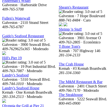
Fisherman's Wharf
Galveston · Harborside Drive
Shearn's Restaurant
409-765-5708
Galveston · 7 Hope Boulevard
Fullen's Waterwall
888-741-8484
· Caro
Galveston · 2110 Strand Street
409-765-6787
Shrimp 'n Stuff
Gaido's Seafood Restaurant
Galveston · 3901 Avenue O
409-763-2805
· Económico
Galveston · 3900 Seawall Blvd.
T-Bone Tom's
409-7629625x365
· Moderado
Kemah · 707 Highway 146
281-334-2133
Hill's Pier 19
The Crab House
Galveston · 19 Port Industrial Blvd.
Kemah · #3 Kemah Boardwalk
409-763-7087
· Moderado
281-334-3360
Landry's Seafood
Galveston · 5310 Seawall Blvd.
The M&M Restaurant & Bar
409-744-1010
· Moderado
Galveston · 2401 Church Street
Landry's Seafood House
409-766-7170
· Moderado
Kemah · One Kemah Boardwalk
The Steakhouse
281-334-2513
· Moderado
Galveston · 5222 Seawall Blvd.
800-445-0900
Olympia the Grill at Pier 21