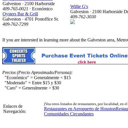
Galveston · 2100 Harborside
Willie G's
409-765-0021
· Económico
Galveston · 2100 Harborside Dr
Oysters Bar & Grill
409-762-3030
Galveston · 4701 Postoffice St.
409-762-7299
If you are interested in learning more about the Galveston area, Met
Precios (Precio Aproximado/Persona):
"Económico" = Generalmente < $15
"Moderado" = Entre $15 y $30
"Caro" = Generalmente > $30
(Vea otros listados de restaurantes, por localidad, en e
Enlaces de
Restaurantes en Aeropuerto de Houston
Resta
Navegación:
Comunidades Circundantes