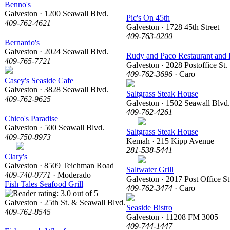
Benno's
Galveston · 1200 Seawall Blvd.
Pic's On 45th
409-762-4621
Galveston · 1728 45th Street
409-763-0200
Bernardo's
Galveston · 2024 Seawall Blvd.
Rudy and Paco Restaurant and 
409-765-7721
Galveston · 2028 Postoffice St.
409-762-3696
· Caro
Casey's Seaside Cafe
Galveston · 3828 Seawall Blvd.
Saltgrass Steak House
409-762-9625
Galveston · 1502 Seawall Blvd.
409-762-4261
Chico's Paradise
Galveston · 500 Seawall Blvd.
Saltgrass Steak House
409-750-8973
Kemah · 215 Kipp Avenue
281-538-5441
Clary's
Galveston · 8509 Teichman Road
Saltwater Grill
409-740-0771
· Moderado
Galveston · 2017 Post Office St
Fish Tales Seafood Grill
409-762-3474
· Caro
Galveston · 25th St. & Seawall Blvd.
Seaside Bistro
409-762-8545
Galveston · 11208 FM 3005
409-744-1447