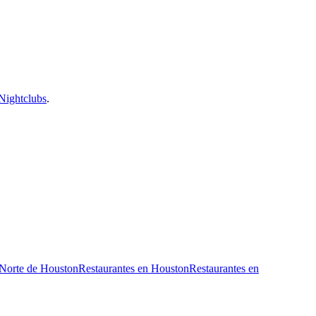
Nightclubs
.
 Norte de Houston
Restaurantes en Houston
Restaurantes en