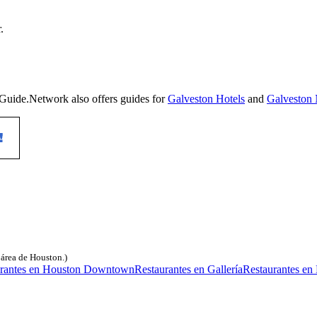
.
roGuide.Network also offers guides for
Galveston Hotels
and
Galveston 
l área de Houston.)
urantes en Houston Downtown
Restaurantes en Gallería
Restaurantes en