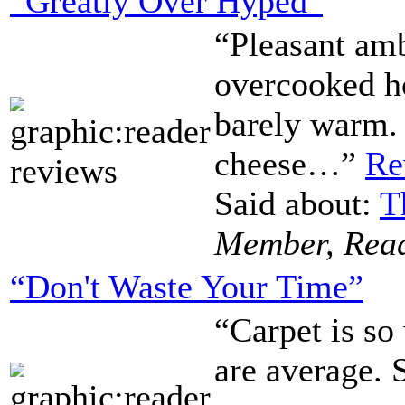
“Greatly Over Hyped”
“Pleasant a
overcooked h
barely warm. 
cheese…”
Re
Said about:
T
Member, Rea
“Don't Waste Your Time”
“Carpet is s
are average. 