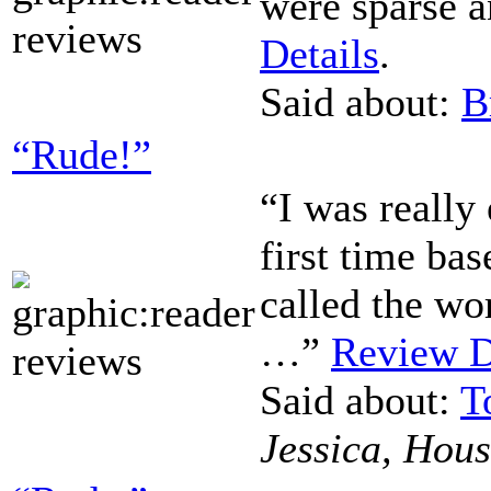
were sparse
Details
.
Said about:
B
“Rude!”
“I was really 
first time ba
called the 
…”
Review D
Said about:
T
Jessica, Hou