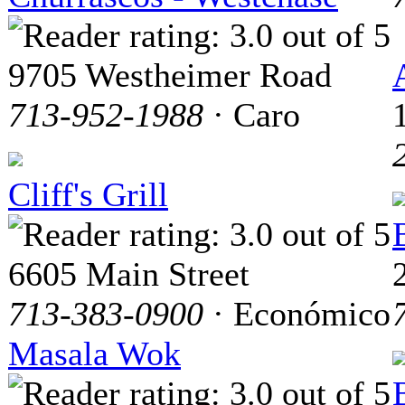
9705 Westheimer Road
713-952-1988
· Caro
Cliff's Grill
6605 Main Street
713-383-0900
· Económico
Masala Wok